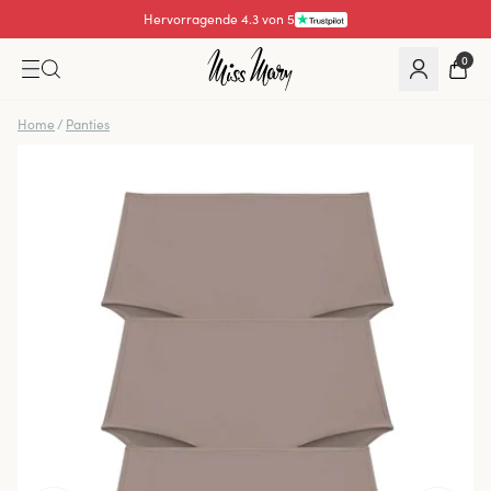
Hervorragende 4.3 von 5
0
Home
/
Panties