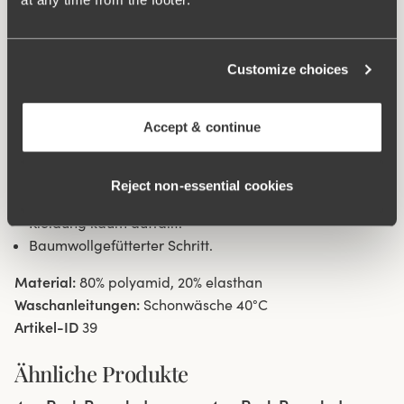
Seitennaht 16 cm in Größe 38/40. Baumwolleinlage im
Schritt.
Customize choices
Recyceltes Textilfasermaterial.
Hohe Taille und flacherer Beinausschnitt.
Accept & continue
Minimalistischer, glatter Look.
Weiches, stabiles Material, das nicht verrutscht.
Flatlock-Nähte an Taillen- und Beinabschluss sorgen
Reject non‑essential cookies
dafür, dass der Slip nicht einschneidet und unter der
Kleidung kaum auffällt.
Baumwollgefütterter Schritt.
Material:
80% polyamid, 20% elasthan
Waschanleitungen:
Schonwäsche 40°C
Artikel-ID
39
Ähnliche Produkte
Viewing image 1 of 3
Viewing image 1 of 3