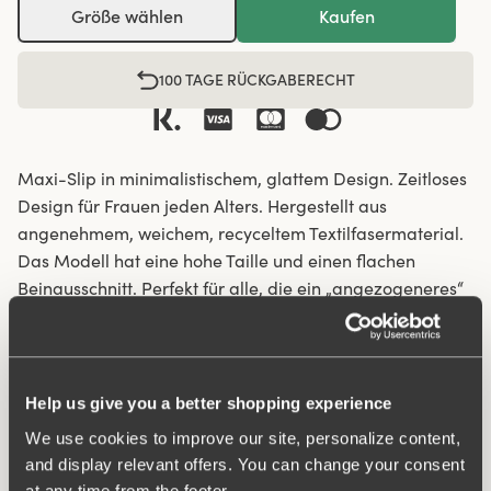
Größe wählen
Kaufen
100 TAGE RÜCKGABERECHT
Maxi-Slip in minimalistischem, glattem Design. Zeitloses
Design für Frauen jeden Alters. Hergestellt aus
angenehmem, weichem, recyceltem Textilfasermaterial.
Das Modell hat eine hohe Taille und einen flachen
Beinausschnitt. Perfekt für alle, die ein „angezogeneres“
Tragegefühl schätzen. Der Slip sitzt stabil, verliert nicht
seine Form und rutscht nicht herunter. Bietet den ganzen
Tag über ein sicheres Gefühl. Das glatte Material stellt
sicher, dass die Kleidung gleitet und nicht am Slip
Help us give you a better shopping experience
„hängenbleibt“. Flatlock-Nähte an Taillen- und
We use cookies to improve our site, personalize content,
Beinabschluss sorgen dafür, dass der Slip nicht
and display relevant offers. You can change your consent
einschneidet und unter der Kleidung kaum auffällt.
at any time from the footer.