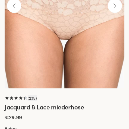
(
235
)
Jacquard & Lace miederhose
€29.99
Beige