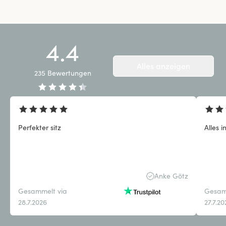
4.4
Alles anzeigen
235
Bewertungen
Perfekter sitz
Alles 
Anke Götz
Gesammelt via
Gesam
28.7.2026
27.7.2