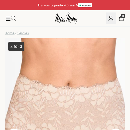
Hervorragende 4.3 von 5
0
Home
/
Girdles
4 für 3