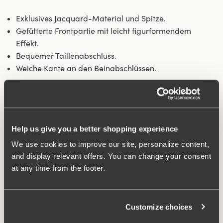
Exklusives Jacquard-Material und Spitze.
Gefütterte Frontpartie mit leicht figurformendem
Effekt.
Bequemer Taillenabschluss.
Weiche Kante an den Beinabschlüssen.
Material:
82% polyamid, 18% elasthan
Waschanleitungen:
Schonwäsche 40°C
Artikel-ID
416602
Help us give you a better shopping experience
Ähnliche Produkte
We use cookies to improve our site, personalize content,
Viewing image 1 of 5
Jacquard & Lace BH
and display relevant offers. You can change your consent
€59.99
at any time from the footer.
Customize choices
FAQ