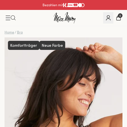
Bezahlen mit
0
Home
/
Bra
Komfortträger
Neue Farbe