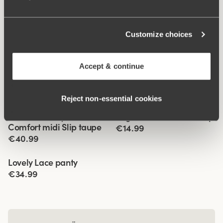
Customize choices
Accept & continue
Ähnliche Produkte
Reject non‑essential cookies
Viewing image 1 of 3
Viewing image 1 of 3
4er-Pack Recycled
Organic Cotton maxi Slip
4 für 3
Comfort midi Slip taupe
€14.99
€40.99
Viewing image 1 of 2
Lovely Lace panty
4 für 3
Neue Farbe
€34.99