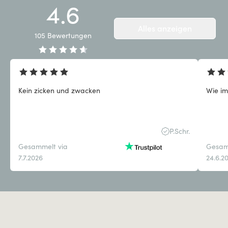
4.6
Alles anzeigen
105
Bewertungen
Kein zicken und zwacken
Wie i
P.Schr.
Gesammelt via
Gesam
7.7.2026
24.6.2