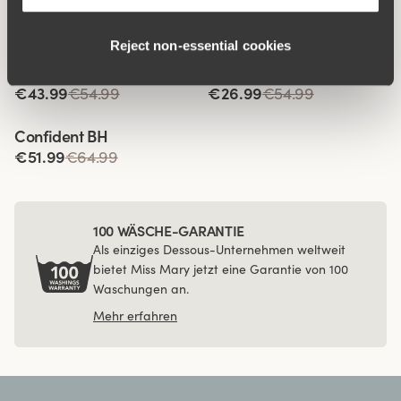
Ähnliche Produkte
Reject non‑essential cookies
Viewing image 1 of 3
Viewing image 1 of 4
Smooth Lacy T-Shirt BH
Sweet Senses BH
€43.99
€54.99
€26.99
€54.99
Viewing image 1 of 4
Confident BH
€51.99
€64.99
100 WÄSCHE-GARANTIE
Als einziges Dessous-Unternehmen weltweit
bietet Miss Mary jetzt eine Garantie von 100
Waschungen an.
Mehr erfahren