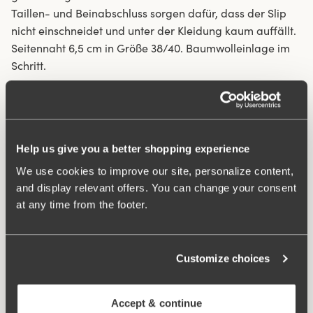
Taillen- und Beinabschluss sorgen dafür, dass der Slip
nicht einschneidet und unter der Kleidung kaum auffällt.
Seitennaht 6,5 cm in Größe 38/40. Baumwolleinlage im
Schritt.
Recyceltes Textilfasermaterial.
Hohe Taille und hoher beinausschnitt.
Weiches, stabiles Material.
Help us give you a better shopping experience
Rutscht nicht nach unten.
We use cookies to improve our site, personalize content,
Flatlock-Nähte an Taillen- und Beinabschluss sorgen
and display relevant offers. You can change your consent
dafür, dass der Slip nicht einschneidet und unter der
at any time from the footer.
Kleidung kaum auffällt.
Minimalistisches Design.
Baumwollgefütterter Schritt.
Customize choices
Material:
80% polyamid, 20% elasthan
Waschanleitungen:
Schonwäsche 40°C
Accept & continue
Artikel-ID
843006