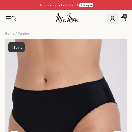
Hervorragende 4.3 von 5
Bezahlen mit
0
Home
/
Panties
4 für 3