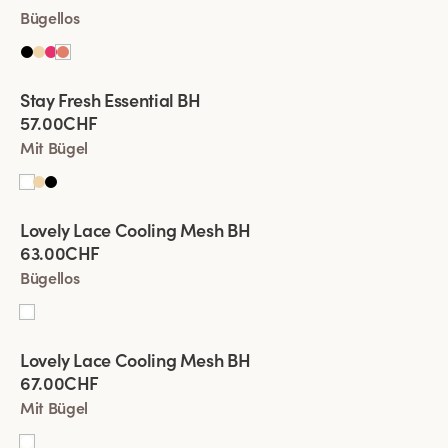
Bügellos
Viewing image 1 of 4
Stay Fresh Essential BH
Neues Produkt
57.00CHF
Mit Bügel
Viewing image 1 of 4
Lovely Lace Cooling Mesh BH
63.00CHF
Bügellos
Viewing image 1 of 4
Lovely Lace Cooling Mesh BH
67.00CHF
Mit Bügel