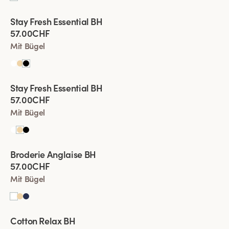
Viewing image 1 of 4
Stay Fresh Essential BH
Neues Produkt
57.00CHF
Mit Bügel
Viewing image 1 of 4
Stay Fresh Essential BH
Neues Produkt
57.00CHF
Mit Bügel
Viewing image 1 of 7
Broderie Anglaise BH
57.00CHF
Mit Bügel
Viewing image 1 of 5
Cotton Relax BH