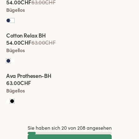
54.00CHF
63.00CHF
Bügellos
Viewing image 1 of 4
Cotton Relax BH
54.00CHF
63.00CHF
Bügellos
Viewing image 1 of 5
Ava Prothesen-BH
Neue Farbe
63.00CHF
Bügellos
Sie haben sich 20 von 208 angesehen