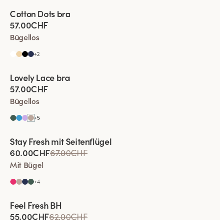
Viewing image 1 of 4
Cotton Dots bra
Neue Farbe
57.00CHF
Bügellos
+
2
Viewing image 1 of 4
Lovely Lace bra
Komfortträger
Neue Farbe
57.00CHF
Bügellos
+
5
Viewing image 1 of 4
Stay Fresh mit Seitenflügel
Besonders Breiter Rücken
60.00CHF
67.00CHF
Mit Bügel
+
4
Viewing image 1 of 4
Feel Fresh BH
Komfortträger
55.00CHF
62.00CHF