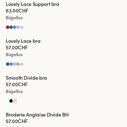
Viewing image 1 of 4
Lovely Lace Support bra
Neue Farbe
63.00CHF
Bügellos
+
5
Viewing image 1 of 4
Lovely Lace bra
Komfortträger
Neue Farbe
57.00CHF
Bügellos
+
5
Viewing image 1 of 6
Smooth Divide bra
Komfortträger
Neue Farbe
57.00CHF
Bügellos
Viewing image 1 of 4
Broderie Anglaise Divide BH
Neues Produkt
57.00CHF