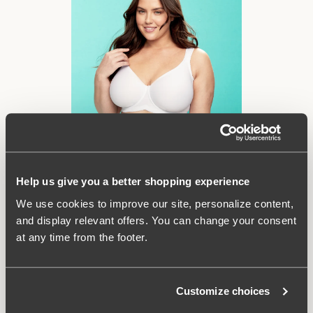
Ziehen Sie das Bügelband, in dem der Bügel liegt, nach dem
Waschen glatt. Dies verhindert, dass der Bügel herausrutscht.
Help us give you a better shopping experience
We use cookies to improve our site, personalize content,
Bügelband glattziehen
and display relevant offers. You can change your consent
at any time from the footer.
Ziehen Sie das Bügelband (der Kanal, in dem der Bügel
eingenäht ist) nach dem Waschen glatt. Dies verhindert, dass
der Bügel aus dem Bügelband herausrutscht.
Customize choices