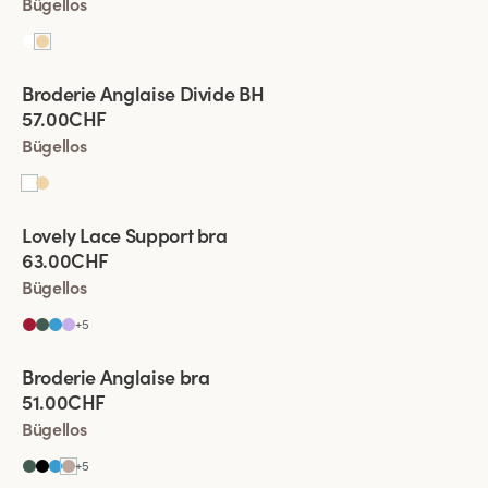
Bügellos
Viewing image 1 of 4
Broderie Anglaise Divide BH
Neues Produkt
57.00CHF
Bügellos
Viewing image 1 of 4
Lovely Lace Support bra
Neue Farbe
63.00CHF
Bügellos
+
5
Viewing image 1 of 4
Broderie Anglaise bra
Neue Farbe
51.00CHF
Bügellos
+
5