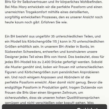
BHs für Ihr Selbstvertrauen und Ihr körperliches Wohlbefinden.
Bei Miss Mary entwickeln wir die perfekte Passform und einen
unerreichten Tragekomfort mithilfe eines detaillierten,
sorgfältig entwickelten Prozesses, den es unserer Ansicht nach
heute kaum noch gibt. Erfahren Sie wie.
Ein BH besteht aus ungefähr 35 unterschiedlichen Teilen, und
ein Modell bis Körbchengröße 115 J kann in 70 unterschiedlichen
Größen erhältlich sein. In unserem BH-Atelier in Borås, im
Südwesten Schwedens, entwerfen und konstruieren unsere
Designer jedes Teil eines BHs von Hand. Das bedeutet, dass für
jedes BH-Modell bis zu 2.400 Stücke gefertigt werden. Sobald
die Muster genäht sind, laden wir Frauen mit unterschiedlichen
Figuren und Körbchengrößen zum persönlichen Anprobieren
ein. Und nach einigem Anpassen und Abändern ist die
perfekte Passform erreicht. Aber damit nicht genug. Bevor die
endgültige Passform in Produktion geht, tragen Dutzende von
Frauen die BHs über einen längeren Zeitraum, um
sicherzustellen, dass sie unseren hohen Qualitätsansprüchen
genügen und nicht verschleißen oder kaputt gehen. Was
unseren Ansprüchen nicht genügt, kommt nicht in die