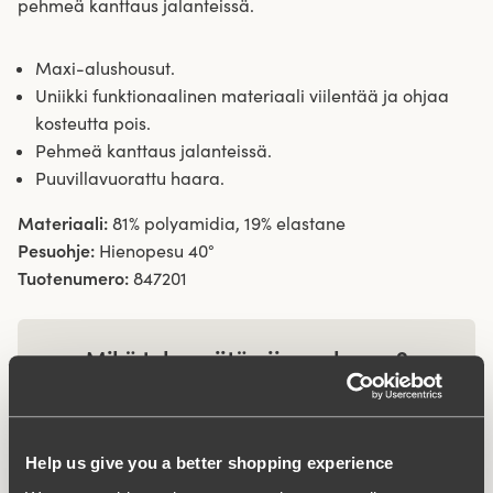
pehmeä kanttaus jalanteissä.
Maxi-alushousut.
Uniikki funktionaalinen materiaali viilentää ja ohjaa
kosteutta pois.
Pehmeä kanttaus jalanteissä.
Puuvillavuorattu haara.
Materiaali:
81% polyamidia, 19% elastane
Pesuohje:
Hienopesu 40°
Tuotenumero:
847201
Mikä tekee siitä niin mukavan?
Wincool
Help us give you a better shopping experience