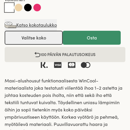
Katso kokotaulukko
Valitse koko
Osta
100 PÄIVÄN PALAUTUSOIKEUS
Maxi-alushousut funktionaalisesta WinCool-
materiaalista joka testatusti viilentää ihoa 1–2 astetta ja
johtaa kosteuden pois iholta, niin että sekä iho että
tekstiili tuntuvat kuivalta. Täydellinen uniasu lämpimiin
öihin ja sopii tietenkin myös koko päiväksi
ympärivuotiseen käyttöön. Korkea vyötärö ja pehmeä,
myötäilevä materiaali. Puuvillavuorattu haara ja