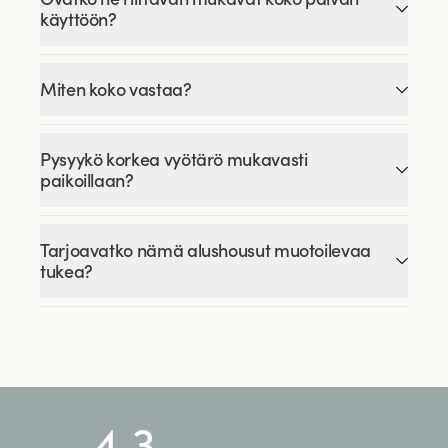
käyttöön?
Miten koko vastaa?
Pysyykö korkea vyötärö mukavasti
paikoillaan?
Tarjoavatko nämä alushousut muotoilevaa
tukea?
4.3