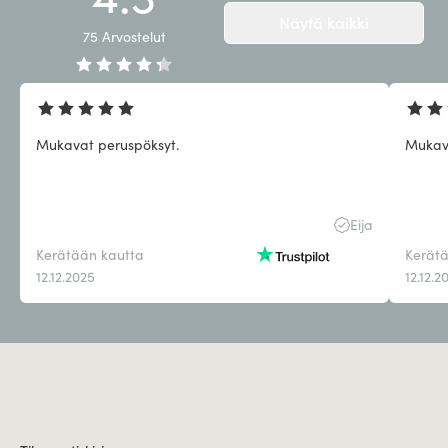
Näytä kaikki
75
Arvostelut
Mukavat peruspöksyt.
Mukav
Eija
Kerätään kautta
Kerät
12.12.2025
12.12.2