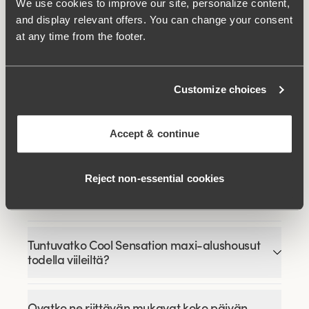
We use cookies to improve our site, personalize content,
Keep Fresh
and display relevant offers. You can change your consent
at any time from the footer.
Liittyvät tuotteet
Customize choices
Viewing image 1 of 10
Keep Fresh Rintaliivit
Multiway-Olkaimet
€64.99
Accept & continue
Reject non‑essential cookies
FAQ
Tuntuvatko Cool Sensation maxi-alushousut
todella viileiltä?
Ovatko ne riittävän mukavat koko päivän