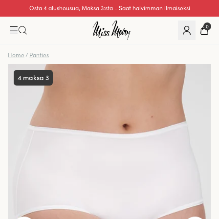
Erinomainen 0 / 5
0
Home
/
Panties
4 maksa 3