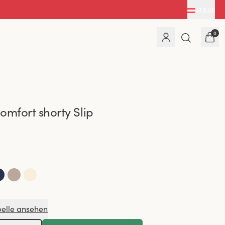
AT
|
EUR
0
omfort shorty Slip
elle ansehen