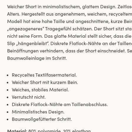
Weicher Short in minimalistischem, glattem Design. Zeitlo
Alters. Hergestellt aus angenehmem, weichem, recyceltem 
Modell hat eine hohe Taille und angeschnittene, kurze Beine
„angezogeneres“ Tragegefühl schätzen. Der Short sitzt stabi
nicht seine Form. Das glatte Material stellt sicher, dass di
Slip „hängenbleibt“. Diskrete Flatlock-Nähte an der Tail
Beinöffnungen verhindern, dass der Short einschneidet. Se
Baumwolleinlage im Schritt.
Recyceltes Textilfasermaterial.
Weicher Short mit kurzem Bein.
Weiches, stabiles Material.
Verrutscht nicht.
Diskrete Flatlock-Nähte am Taillenabschluss.
Minimalistisches Design.
Baumwollgefütterter Schritt.
Material:
80% polyamide, 20% elasthan