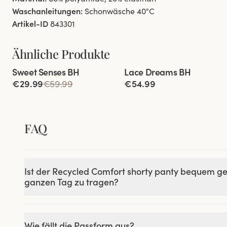
Waschanleitungen:
Schonwäsche 40°C
Artikel-ID
843301
Ähnliche Produkte
Viewing image 1 of 3
Viewing image 1 of 9
Sweet Senses BH
Lace Dreams BH
Entlastet den Rücken
Besonders Breiter Rücken
€29.99
€59.99
€54.99
FAQ
Ist der Recycled Comfort shorty panty bequem g
ganzen Tag zu tragen?
Wie fällt die Passform aus?