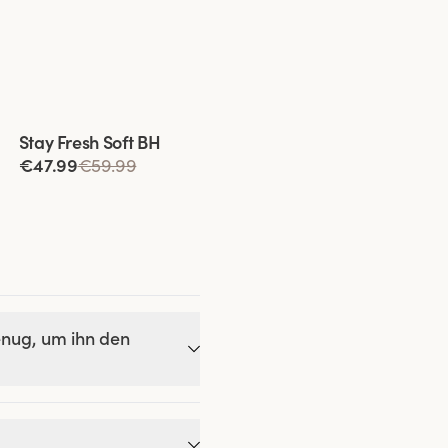
Viewing image 1 of 9
Stay Fresh Soft BH
€47.99
€59.99
enug, um ihn den