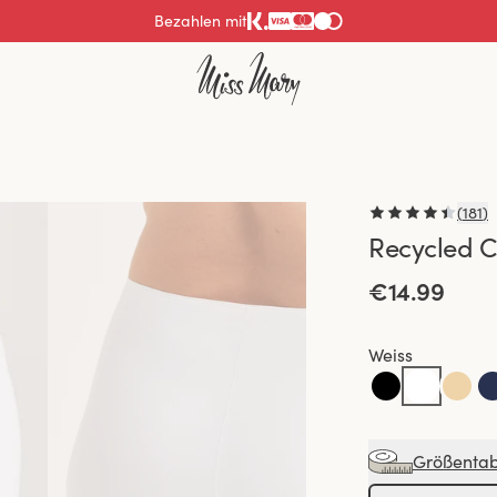
Bezahlen mit
(
181
)
Recycled C
€14.99
Weiss
Größentab