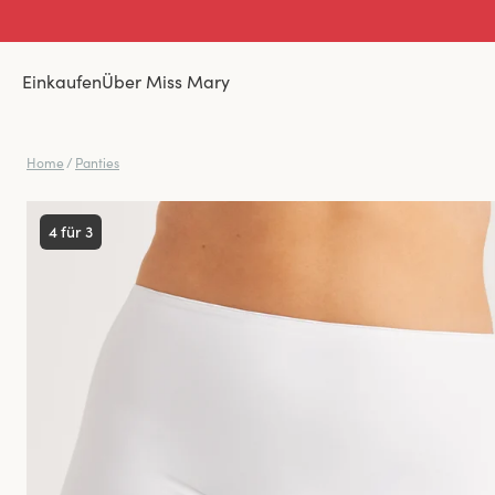
Einkaufen
Über Miss Mary
Home
/
Panties
4 für 3