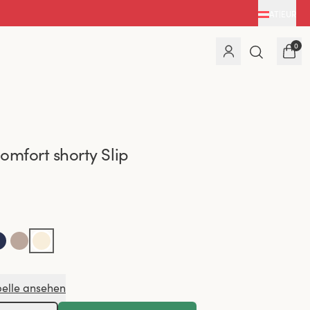
AT
|
EUR
0
omfort shorty Slip
elle ansehen