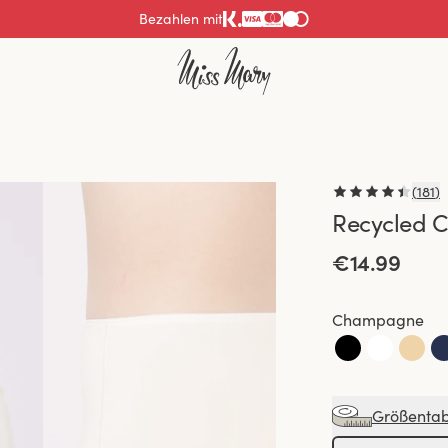
Bezahlen mit
(
181
)
Recycled C
€14.99
Champagne
Größentab