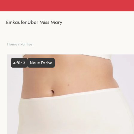
Einkaufen
Über Miss Mary
Home
/
Panties
4 für 3
Neue Farbe