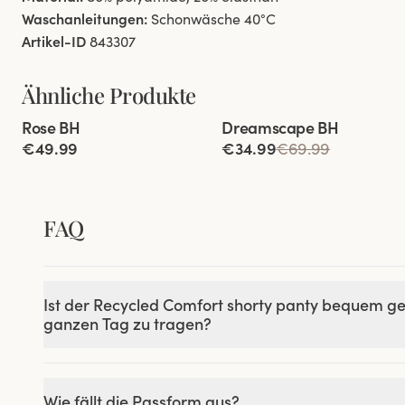
Waschanleitungen:
Schonwäsche 40°C
Artikel-ID
843307
Ähnliche Produkte
Viewing image 1 of 4
Viewing image 1 of 7
Rose BH
Dreamscape BH
Lars Wallin Design
€49.99
€34.99
€69.99
FAQ
Ist der Recycled Comfort shorty panty bequem g
ganzen Tag zu tragen?
Wie fällt die Passform aus?