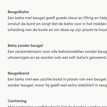
Beugelbeha
Een beha met beugel geeft goede steun en lifting en he
omsluit de borst en zorgt dat de beha voor in het midden
scheiding van de buste en om deze op zijn plaats te hou
Beha zonder beugel
Een verzamelnaam voor alle behamodellen zonder beugel i
uitvoeringen en ze worden ook wel soft-beha’s genoemd.
Beugelband
Een beha met een zachte band in plaats van een beugel.
zonder beugel, maar hij geeft wat extra stabiliteit in v
Centrering
Met centrering wordt bedoeld dat de borsten worden gec