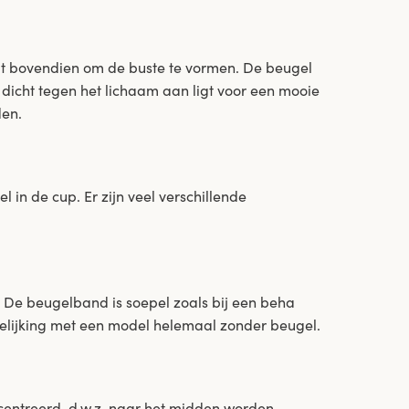
lpt bovendien om de buste te vormen. De beugel
 dicht tegen het lichaam aan ligt voor een mooie
den.
n de cup. Er zijn veel verschillende
 De beugelband is soepel zoals bij een beha
ergelijking met een model helemaal zonder beugel.
entreerd, d.w.z. naar het midden worden