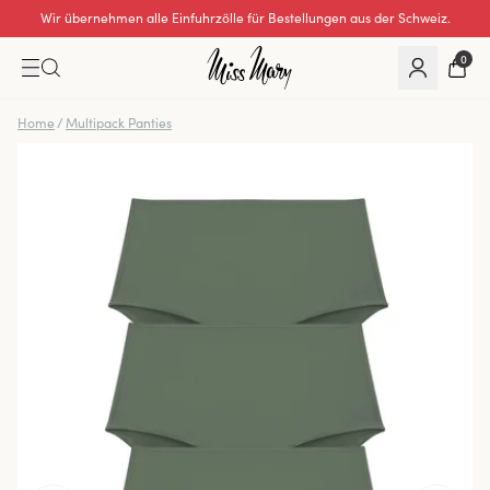
Wir übernehmen alle Einfuhrzölle für Bestellungen aus der Schweiz.
0
Home
/
Multipack Panties