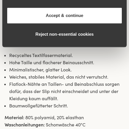
sicher, dass die Kleidung gleitet und nicht am Slip
„hängenbleibt“. Flatlock-Nähte an Taillen- und
Accept & continue
Beinabschluss sorgen dafür, dass der Slip nicht
einschneidet und unter der Kleidung kaum auffällt.
Seitennaht 16 cm in Größe 38/40. Baumwolleinlage im
Reject non‑essential cookies
Schritt.
Recyceltes Textilfasermaterial.
Hohe Taille und flacherer Beinausschnitt.
Minimalistischer, glatter Look.
Weiches, stabiles Material, das nicht verrutscht.
Flatlock-Nähte an Taillen- und Beinabschluss sorgen
dafür, dass der Slip nicht einschneidet und unter der
Kleidung kaum auffällt.
Baumwollgefütterter Schritt.
Material:
80% polyamid, 20% elasthan
Waschanleitungen:
Schonwäsche 40°C