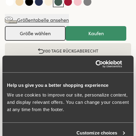
Größentabelle ansehen
Größe wählen
Kaufen
100 TAGE RÜCKGABERECHT
Maxi-Slip in minimalistischem, glattem Design. Zeitloses
Help us give you a better shopping experience
Design für Frauen jeden Alters. Hergestellt aus
angenehmem, weichem, recyceltem Textilfasermaterial.
We use cookies to improve our site, personalize content,
Das Modell hat eine hohe Taille und einen flachen
and display relevant offers. You can change your consent
Beinausschnitt. Perfekt für alle, die ein „angezogeneres“
at any time from the footer.
Tragegefühl schätzen. Der Slip sitzt stabil, verliert nicht
seine Form und rutscht nicht herunter. Bietet den ganzen
Tag über ein sicheres Gefühl. Das glatte Material stellt
Customize choices