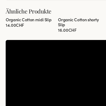
Ähnliche Produkte
Viewing image 1 of 2
Viewing image 1 of 2
Organic Cotton midi Slip
Organic Cotton shorty
4 für 3
4 für 3
Slip
14.00CHF
16.00CHF