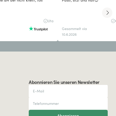
l BH der nicht kneift, toll!
Passt, sitzt und hält😊
Uta
Gesammelt via
10.6.2026
Abonnieren Sie unseren Newsletter
Abonnieren