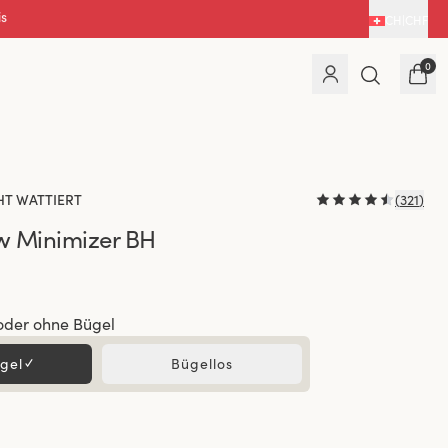
CH
|
CHF
0
HT WATTIERT
(
321
)
w Minimizer BH
oder ohne Bügel
gel
✓
Bügellos