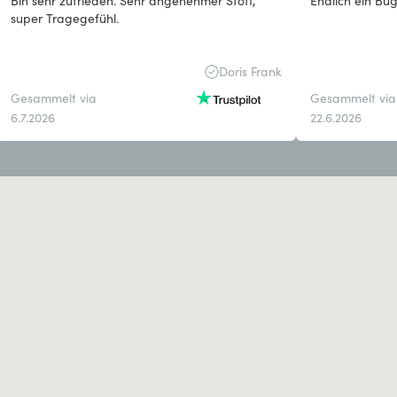
Bin sehr zufrieden. Sehr angenehmer Stoff,
Endlich ein Büge
super Tragegefühl.
Doris Frank
Gesammelt via
Gesammelt via
6.7.2026
22.6.2026