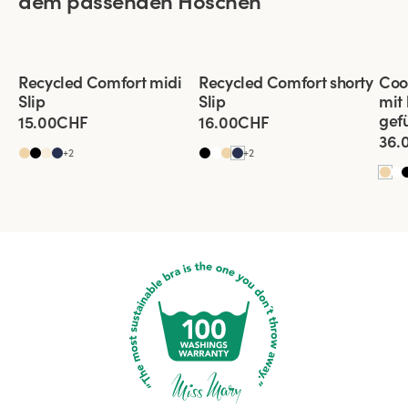
dem passenden Höschen
Viewing image 1 of 3
Viewing image 1 of 2
View
Recycled Comfort midi
Recycled Comfort shorty
Coo
4 für 3
4 für 3
4 f
Slip
Slip
mit
gefü
15.00CHF
16.00CHF
36.
+
2
+
2