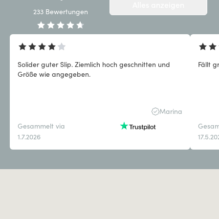
Alles anzeigen
233
Bewertungen
Solider guter Slip. Ziemlich hoch geschnitten und
Fällt 
Größe wie angegeben.
Marina
Gesammelt via
Gesam
1.7.2026
17.5.2