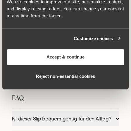
We use cookies to improve our site, personalize content,
and display relevant offers. You can change your consent
at any time from the footer.
Customize choices
Ähnliche Produkte
Accept & continue
Viewing image 1 of 3
Viewing image 1 of 9
Happy Hearts BH
Lovely Lace BH
Komfortträger
35.00CHF
51.00CHF
57.00CHF
Reject non‑essential cookies
FAQ
Ist dieser Slip bequem genug für den Alltag?