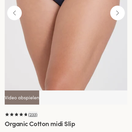
Video abspielen
(
233
)
Organic Cotton midi Slip