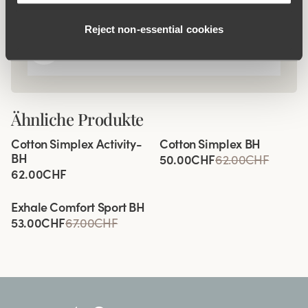
Was macht es so bequem?
Reject non‑essential cookies
Keep Fresh
Ähnliche Produkte
Viewing image 1 of 10
Viewing image 1 of 4
Cotton Simplex Activity-
Cotton Simplex BH
Besonders Breiter Rücken
BH
50.00CHF
62.00CHF
62.00CHF
Viewing image 1 of 9
Exhale Comfort Sport BH
53.00CHF
67.00CHF