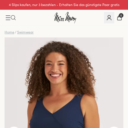
4 Slips kaufen, nur 3 bezahlen - Erhalten Sie das günstigste Paar gratis
Wir übernehmen alle Einfuhrzölle für Bestellungen aus der Schweiz.
0
Home
/
Swimwear