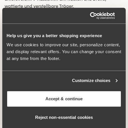
wattierte und verstellbare Träger.
Genähter Wickelschnitt.
Doppeltes Vorderteil und Futter.
Help us give you a better shopping experience
V-Ausschnitt im Rücken und auf der Vorderseite.
Sehr gute Passform mit hohem Tragekomfort.
We use cookies to improve our site, personalize content,
and display relevant offers. You can change your consent
Material:
77% polyamid, 20% elasthan, 3% polyester.
at any time from the footer.
Waschanleitungen:
Schonwäsche 40°C
Artikel-ID
995141
Customize choices
Was macht es so bequem?
Accept & continue
Komfortträger
Reject non‑essential cookies