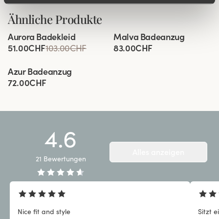
Ähnliche Produkte
Viewing image 1 of 5
Viewing image 1 of 3
Aurora Badekleid
Malva Badeanzug
51.00CHF
103.00CHF
83.00CHF
Viewing image 1 of 3
Azur Badeanzug
72.00CHF
4.6
Alles anzeigen
21
Bewertungen
Nice fit and style
Sitzt 