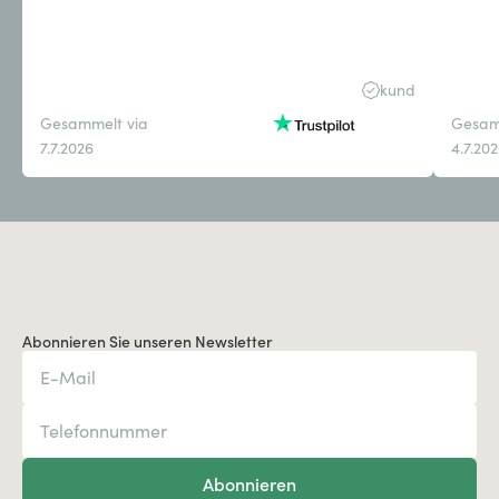
kund
Gesammelt via
Gesam
7.7.2026
4.7.20
Abonnieren Sie unseren Newsletter
Abonnieren