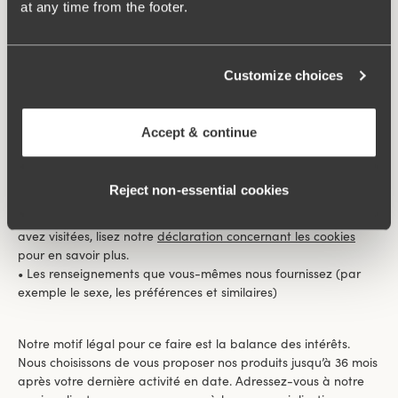
at any time from the footer.
Pour avoir la possibilité d’envoyer des bulletins et différentes
offres sur sms, par courriel ou par d’autres médias de
commercialisation directe, organiser des sondages de clientèle,
recevoir des informations en retour et traiter les questions dans
Customize choices
notre forum de clients, nous avons besoin de traiter les
données suivantes vous concernant :
Accept & continue
• Nom, prénom
• Adresse, numéro de téléphone et adresse courriel
Reject non‑essential cookies
• Données collectées à partir des cookies, par exemple les
articles sur lesquels vous avez cliqué et les pages que vous
avez visitées, lisez notre
déclaration concernant les cookies
pour en savoir plus.
• Les renseignements que vous-mêmes nous fournissez (par
exemple le sexe, les préférences et similaires)
Notre motif légal pour ce faire est la balance des intérêts.
Nous choisissons de vous proposer nos produits jusqu’à 36 mois
après votre dernière activité en date. Adressez-vous à notre