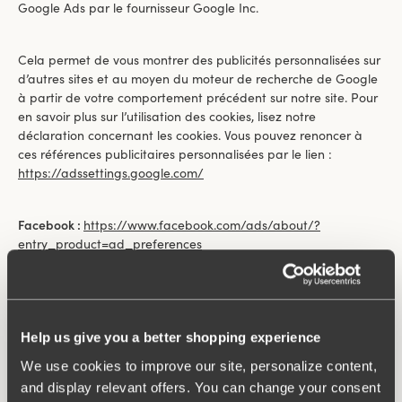
Google Ads par le fournisseur Google Inc.
Cela permet de vous montrer des publicités personnalisées sur
d’autres sites et au moyen du moteur de recherche de Google
à partir de votre comportement précédent sur notre site. Pour
en savoir plus sur l’utilisation des cookies, lisez notre
déclaration concernant les cookies. Vous pouvez renoncer à
ces références publicitaires personnalisées par le lien :
https://adssettings.google.com/
Facebook :
https://www.facebook.com/ads/about/?
entry_product=ad_preferences
Instagram :
https://help.instagram.com/1415228085373580
Help us give you a better shopping experience
Notre déclaration concernant les cookies
explique aussi
We use cookies to improve our site, personalize content,
comment nous les utilisons.
and display relevant offers. You can change your consent