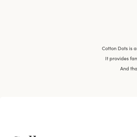
Cotton Dots is 
It provides fa
And tha