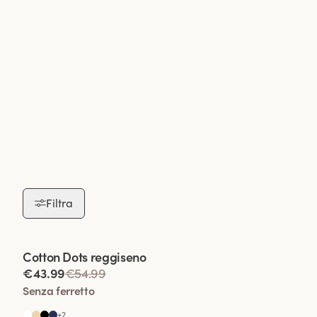
Filtra
Viewing image 1 of 7
Cotton Dots reggiseno
€43.99
€54.99
Senza ferretto
+
2