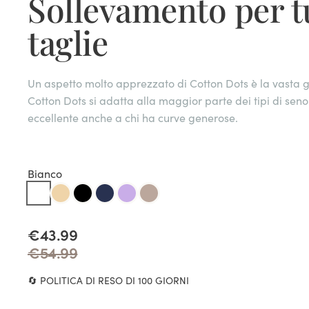
Sollevamento per tu
taglie
Un aspetto molto apprezzato di Cotton Dots è la vasta g
Cotton Dots si adatta alla maggior parte dei tipi di sen
eccellente anche a chi ha curve generose.
Bianco
€43.99
€54.99
🔄 POLITICA DI RESO DI 100 GIORNI