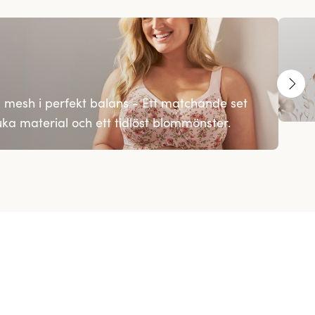
mesh i perfekt balans - Ett matchande set
ka material och ett tidlöst blommönster.