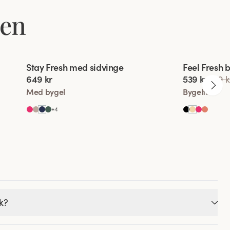
den
Viewing image 1 of 2
Viewing imag
Stay Fresh med sidvinge
Feel Fresh 
Extra bred rygg
Komfortaxe
649 kr
539 kr
599 k
Med bygel
Bygelfri
+
4
ek?