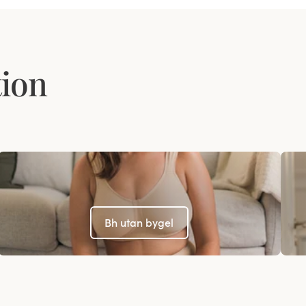
tion
Bh utan bygel