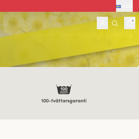
SE
|
SEK
0
100-tvättarsgaranti