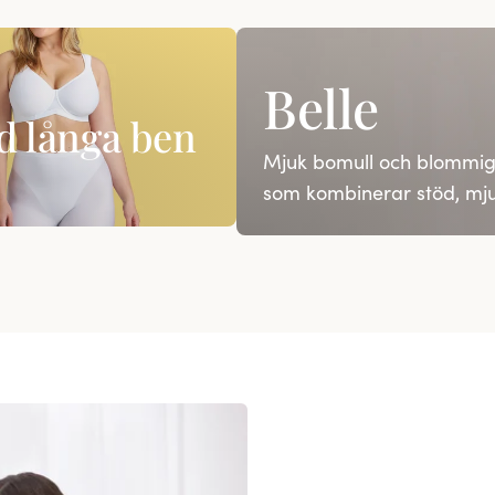
Belle
d långa ben
Mjuk bomull och blommig 
som kombinerar stöd, mju