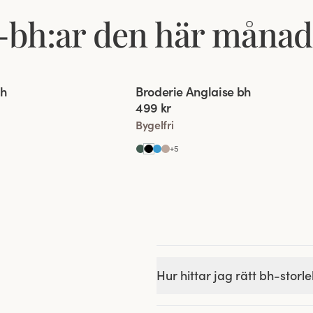
it-bh:ar den här måna
 of 2
Viewing image 1 of 2
bh
Broderie Anglaise bh
499 kr
Bygelfri
+
5
Hur hittar jag rätt bh-storl