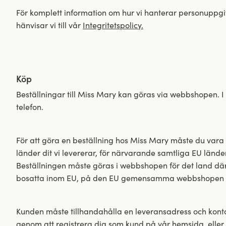
För komplett information om hur vi hanterar personuppgif
hänvisar vi till vår
Integritetspolicy.
Köp
Beställningar till Miss Mary kan göras via webbshopen. I
telefon.
För att göra en beställning hos Miss Mary måste du vara
länder dit vi levererar, för närvarande samtliga EU lände
Beställningen måste göras i webbshopen för det land där 
bosatta inom EU, på den EU gemensamma webbshopen
Kunden måste tillhandahålla en leveransadress och konta
genom att registrera dig som kund på vår hemsida, elle