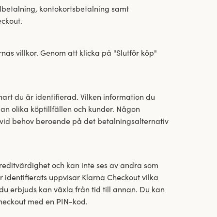
lbetalning, kontokortsbetalning samt
eckout.
s villkor. Genom att klicka på "Slutför köp"
art du är identifierad. Vilken information du
an olika köptillfällen och kunder. Någon
n vid behov beroende på det betalningsalternativ
kreditvärdighet och kan inte ses av andra som
 identifierats uppvisar Klarna Checkout vilka
v du erbjuds kan växla från tid till annan. Du kan
Checkout med en PIN-kod.