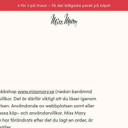
Utmärkt 0 av 5
webbshop
www.missmary.se
(nedan benämnd
kor. Det är därför viktigt att du läser igenom
tsen. Användande av webbplatsen samt eller
essa köp- och användarvillkor. Miss Mary
n har förändrats efter det du lagt en order, är
äller.