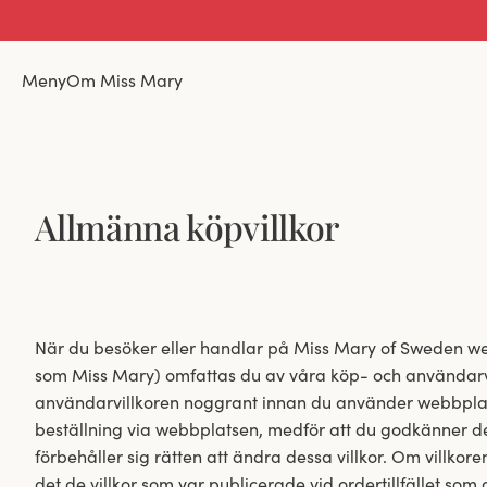
Meny
Om Miss Mary
Allmänna köpvillkor
När du besöker eller handlar på Miss Mary of Sweden 
som Miss Mary) omfattas du av våra köp- och användarvill
användarvillkoren noggrant innan du använder webbpla
beställning via webbplatsen, medför att du godkänner d
förbehåller sig rätten att ändra dessa villkor. Om villkore
det de villkor som var publicerade vid ordertillfället som g