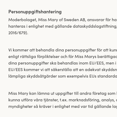
Personuppgiftshantering
Moderbolaget, Miss Mary of Sweden AB, ansvarar för han
hanteras i enlighet med gällande dataskyddslagstiftnin
2016/679).
Vi kommer att behandla dina personuppgifter för att kunn
enligt rättsliga förpliktelser och för Miss Marys berättigad
dina personuppgifter ska behandlas inom EU/EES, men i 
EU/EES kommer vi att säkerställa att en adekvat skydd
lämpliga skyddsåtgärder som exempelvis EUs standardav
Miss Mary kan lämna ut uppgifter till andra företag som 
kunna utföra våra tjänster, t.ex. marknadsföring, analys, d
myndigheter så kräver i enlighet med var tid gällande lag