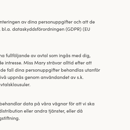
teringen av dina personuppgifter och att de
g, bl.a. dataskyddsförordningen (GDPR) (EU
a fullföljande av avtal som ingås med dig,
e intresse. Miss Mary strävar alltid efter att
de fall dina personuppgifter behandlas utanför
snivå uppnås genom användandet av s.k.
talsklausuler.
behandlar data på våra vägnar för att vi ska
istribution eller andra tjänster, eller då
stiftning.