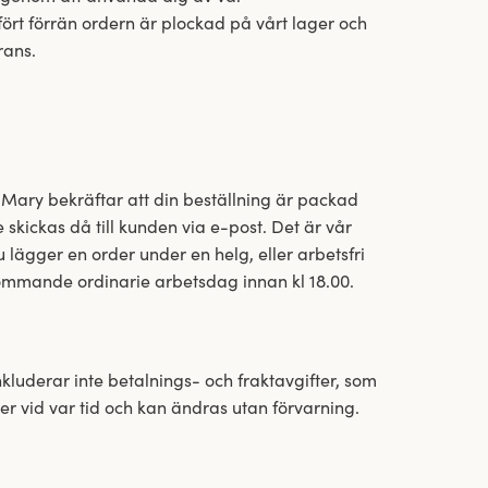
rt förrän ordern är plockad på vårt lager och
rans.
s Mary bekräftar att din beställning är packad
 skickas då till kunden via e-post. Det är vår
 lägger en order under en helg, eller arbetsfri
kommande ordinarie arbetsdag innan kl 18.00.
nkluderar inte betalnings- och fraktavgifter, som
r vid var tid och kan ändras utan förvarning.