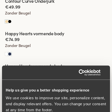
Contour Curve Onderjurk
welke stijl het beste bij je garderobe past.
€49.99
Zonder Beugel
Viewing image 1 of 2
Happy Hearts vormende body
€74.99
Zonder Beugel
Viewing image 1 of 2
Happy Hearts vormende body
€74.99
Zonder Beugel
Help us give you a better shopping experience
Viewing image 1 of 2
Fantastic Flair body
We use cookies to improve our site, personalize content,
€64.99
and display relevant offers. You can change your consent
at any time from the footer.
Zonder Beugel