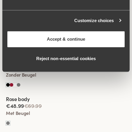
Viewing image 1 of 2
Customize choices
Fantastic Flair body
€64.99
Zonder Beugel
Accept & continue
Viewing image 1 of 2
Reject non‑essential cookies
Fantastic Flair body
€64.99
Zonder Beugel
Rose body
€48.99
€69.99
Met Beugel