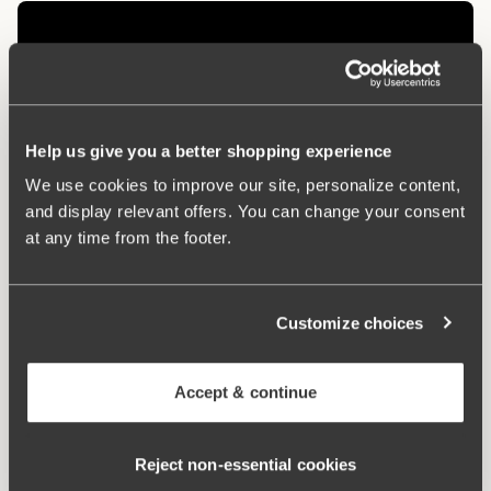
Help us give you a better shopping experience
We use cookies to improve our site, personalize content,
and display relevant offers. You can change your consent
at any time from the footer.
Gerelateerde producten
Customize choices
Viewing image 1 of 3
Viewing image 1 of 3
4-pack Recycled
4-pack Recycled
Comfort midi slip taupe
Comfort maxi slip
€40.99
€43.99
Accept & continue
Reject non‑essential cookies
100 WASBEURTEN GARANTIE