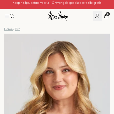
Uitstekende 0 van 5
0
Home
/
Bra