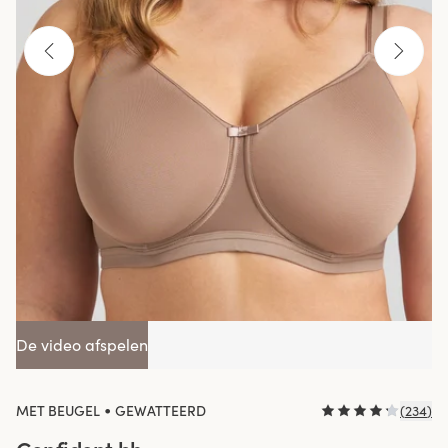
De video afspelen
•
MET BEUGEL
GEWATTEERD
(
234
)