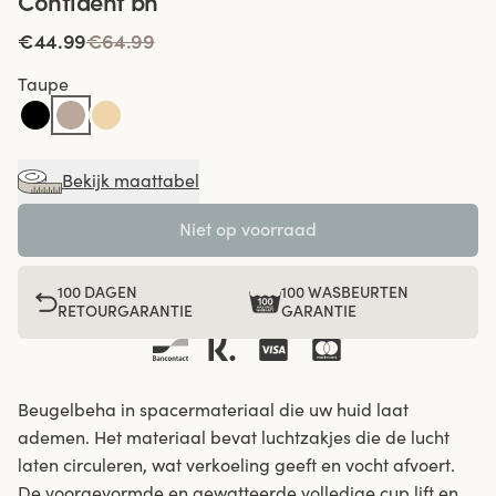
Confident bh
€44.99
€64.99
Taupe
Bekijk maattabel
Niet op voorraad
100 DAGEN
100 WASBEURTEN
RETOURGARANTIE
GARANTIE
Beugelbeha in spacermateriaal die uw huid laat
ademen. Het materiaal bevat luchtzakjes die de lucht
laten circuleren, wat verkoeling geeft en vocht afvoert.
De voorgevormde en gewatteerde volledige cup lift en