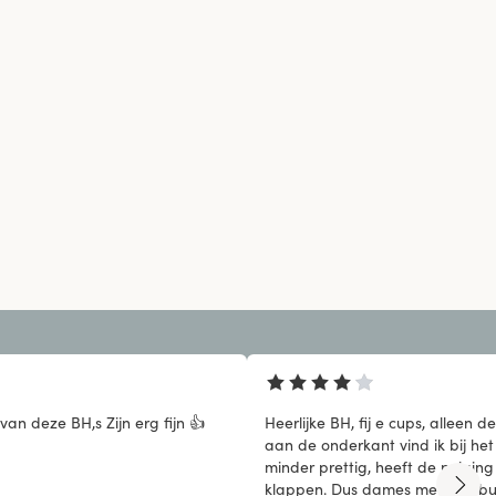
Ik heb er meer van deze BH,s Zijn erg fijn 👍
Heerlijke BH, fij e cups, alleen 
aan de onderkant vind ik bij he
minder prettig, heeft de neiging
klappen. Dus dames met een buikje zou ik dit