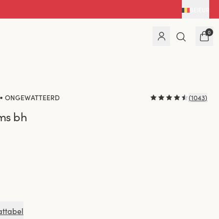
BE
|
EUR
0
•
ONGEWATTEERD
(
1043
)
ms bh
attabel