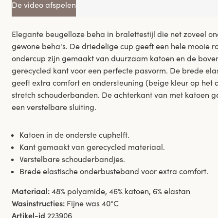
De video afspelen
Elegante beugelloze beha in bralettestijl die net zoveel o
gewone beha's. De driedelige cup geeft een hele mooie ro
ondercup zijn gemaakt van duurzaam katoen en de boven
gerecycled kant voor een perfecte pasvorm. De brede el
geeft extra comfort en ondersteuning (beige kleur op het
stretch schouderbanden. De achterkant van met katoen g
een verstelbare sluiting.
Katoen in de onderste cuphelft.
Kant gemaakt van gerecycled materiaal.
Verstelbare schouderbandjes.
Brede elastische onderbusteband voor extra comfort.
Materiaal:
48% polyamide, 46% katoen, 6% elastan
Wasinstructies:
Fijne was 40°C
Artikel-id
223906