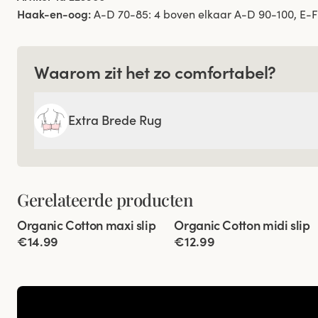
Haak-en-oog:
A-D 70-85: 4 boven elkaar A-D 90-100, E-F 
Waarom zit het zo comfortabel?
Extra Brede Rug
Gerelateerde producten
Viewing image 1 of 3
Viewing image 1 of 3
Organic Cotton maxi slip
Organic Cotton midi slip
4 voor 3
4 voor 3
€14.99
€12.99