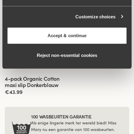
Customize choices
Accept & continue
Gerelateerde producten
Viewing image 1 of 3
Viewing image 1 of 3
Lovely Lace shape slip
Organic Cotton maxi slip
4 voor 3
4 voor 3
Reject non‑essential cookies
€34.99
€14.99
Viewing image 1 of 3
4-pack Organic Cotton
maxi slip Donkerblauw
€43.99
100 WASBEURTEN GARANTIE
Als enige lingerie merk ter wereld biedt Miss
Mary nu een garantie van 100 wasbeurten.