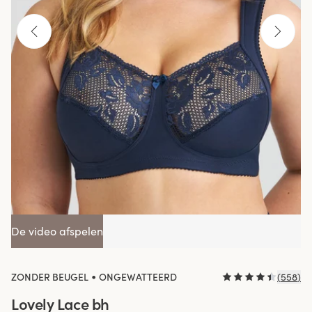
De video afspelen
•
ZONDER BEUGEL
ONGEWATTEERD
(
558
)
Lovely Lace bh