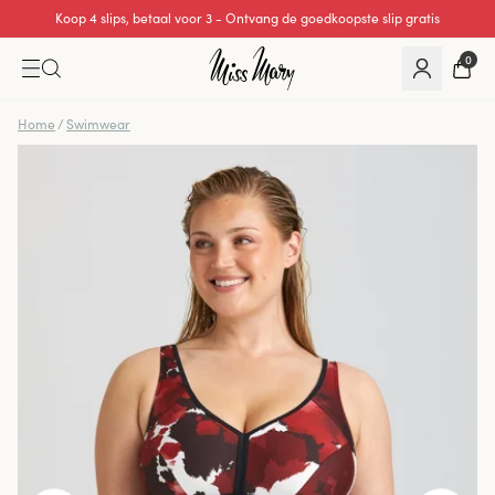
Koop 4 slips, betaal voor 3 - Ontvang de goedkoopste slip gratis
0
Home
/
Swimwear