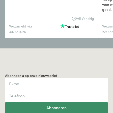
voor m
goed, 
wijd. 
Wil Vendrig
het mo
mooi 
Verzameld via
Verzam
30/6/2026
22/6/
Abonneer u op onze nieuwsbrief
Abonneren