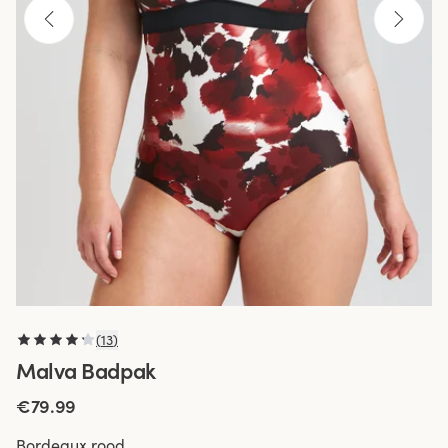
(
13
)
Malva Badpak
€79.99
Bordeaux rood