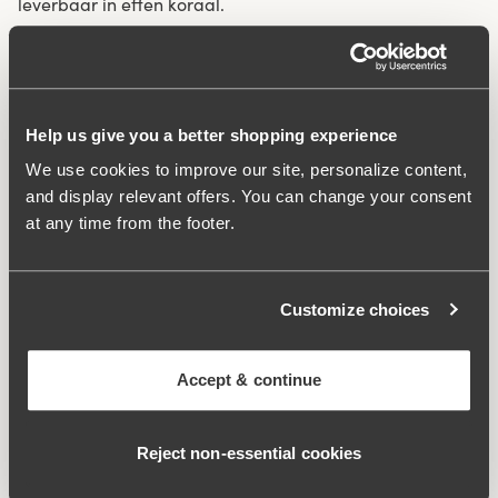
leverbaar in effen koraal.
Mesh voering in het hele badpak voor extra steun.
Tweedelige cup voor optimale pasvorm.
V-halslijn aan voor- en achterkant.
Help us give you a better shopping experience
Zeer hoog comfort.
We use cookies to improve our site, personalize content,
Materiaal:
75% polyamide, 17% elastan, 8% polyester
and display relevant offers. You can change your consent
Wasinstructies:
Fijne was 40°C
at any time from the footer.
Artikel-id
994825
Customize choices
Waarom zit het zo comfortabel?
Accept & continue
Zijsteun
Reject non‑essential cookies
Comfortbandjes