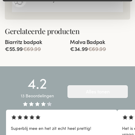
Gerelateerde producten
Viewing image 1 of 3
Viewing image 1 of 2
Biarritz badpak
Malva Badpak
€55.99
€69.99
€34.99
€69.99
4.2
Alles tonen
13
Beoordelingen
Superblij mee en het zit echt heel prettig!
Het is
vraag 