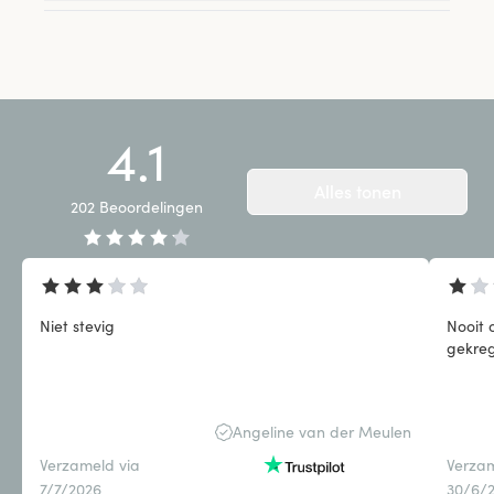
4.1
Alles tonen
202
Beoordelingen
Niet stevig
Nooit 
gekre
Angeline van der Meulen
Verzameld via
Verzam
7/7/2026
30/6/