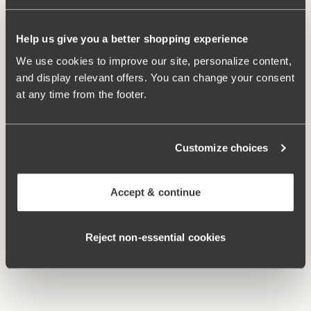
Help us give you a better shopping experience
We use cookies to improve our site, personalize content,
and display relevant offers. You can change your consent
at any time from the footer.
Customize choices
Gerelateerde producten
Viewing image 1 of 4
Viewing image 1 of 4
Cotton Dots bh
Confident bh
Accept & continue
€54.99
€51.99
€64.99
Viewing image 1 of 5
Broderie Anglaise bh
Reject non‑essential cookies
€49.99