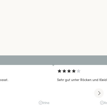
passt.
Sehr gut unter Röcken und Kleid
Irina
A