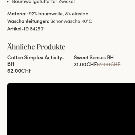
Baumwollgefütterter Zwickel
Material:
92% baumwolle, 8% elastan
Waschanleitungen:
Schonwäsche 40°C
Artikel-ID
842501
Ähnliche Produkte
Viewing image 1 of 12
Viewing image 1 of 3
Cotton Simplex Activity-
Sweet Senses BH
Besonders Breiter Rücken
Entlastet den Rücken
BH
31.00CHF
62.00CHF
62.00CHF