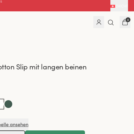
CH
|
CHF
0
tton Slip mit langen beinen
elle ansehen