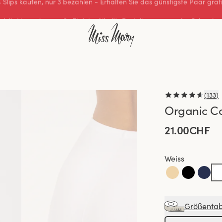
Wir übernehmen alle Einfuhrzölle für Bestellungen aus der Schweiz.
(
133
)
Organic Co
21.00CHF
Weiss
Größentab