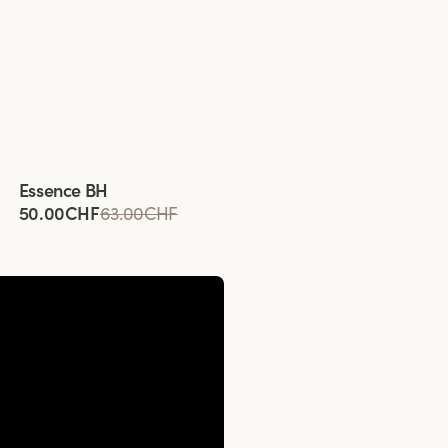
Viewing image 1 of 3
Essence BH
50.00CHF
63.00CHF