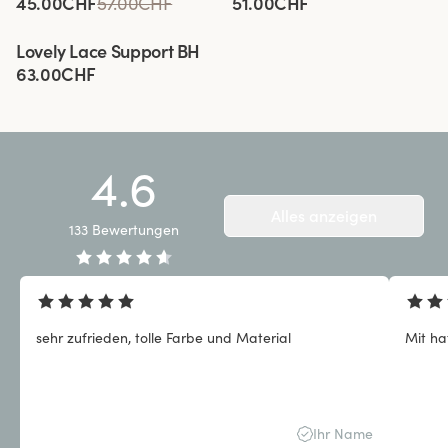
45.00CHF
57.00CHF
51.00CHF
Viewing image 1 of 8
Lovely Lace Support BH
63.00CHF
4.6
Alles anzeigen
133
Bewertungen
sehr zufrieden, tolle Farbe und Material
Mit ha
Ihr Name