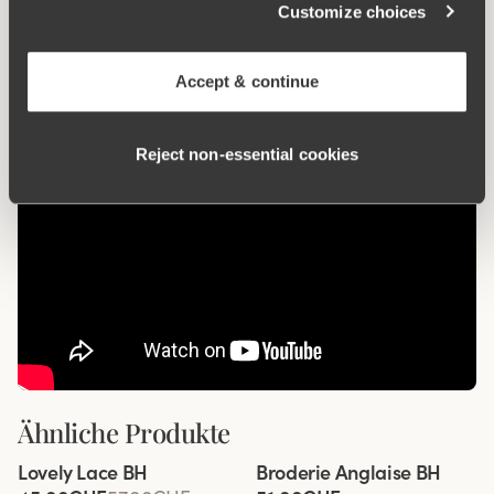
Customize choices
Material:
92% baumwolle, 8% elastan
Waschanleitungen:
Schonwäsche 40°C
Accept & continue
Artikel-ID
842594
Reject non‑essential cookies
Ähnliche Produkte
Viewing image 1 of 5
Viewing image 1 of 5
Lovely Lace BH
Broderie Anglaise BH
Komfortträger