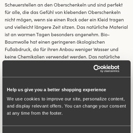
Scheuerstellen an den Oberschenkeln und sind perfekt
für alle, die das Gefühl von klebenden Oberschenkeln
nicht mögen, wenn sie einen Rock oder ein Kleid tragen
und vielleicht längere Zeit sitzen. Das natürliche Material
ist an warmen Tagen besonders angenehm. Bio-
Baumwolle hat einen geringeren ökologischen
Fußabdruck, da für ihren Anbau weniger Wasser und
keine Chemikalien verwendet werden. Das natürliche
Material lässt die Haut atmen und reizt empfindliche
Haut nicht.
Slip mit langem Bein und guter Passform
Help us give you a better shopping experience
Hohe Taille
We use cookies to improve our site, personalize content,
Bio-Baumwolle – weich und hautverträglich
and display relevant offers. You can change your consent
Längere Beinlänge schützt vor Scheuerstellen am
at any time from the footer.
Oberschenkel
Besonders gut unter Röcken und Kleidern
Baumwollgefütterter Zwickel