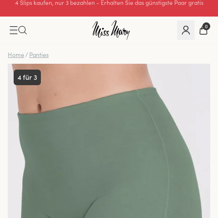
Wir übernehmen alle Einfuhrzölle für Bestellungen aus der Schweiz.
0
Home
/
Panties
4 für 3