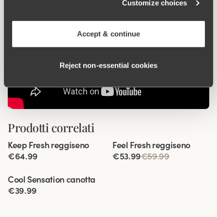
Customize choices
Accept & continue
Reject non‑essential cookies
Prodotti correlati
Viewing image 1 of 6
Viewing image 1 of 4
Keep Fresh reggiseno
Feel Fresh reggiseno
Spalline incrociabili
Spalline imbottite
€64.99
€53.99
€59.99
Viewing image 1 of 5
Cool Sensation canotta
€39.99