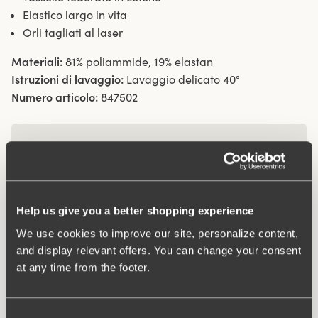
Elastico largo in vita
Orli tagliati al laser
Materiali:
81% poliammide, 19% elastan
Istruzioni di lavaggio:
Lavaggio delicato 40°
Numero articolo:
847502
Cosa lo rende così confortevole?
Wincool
Help us give you a better shopping experience
We use cookies to improve our site, personalize content,
and display relevant offers. You can change your consent
Anti sfregamento
at any time from the footer.