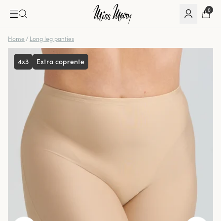
0
Home
/
Long leg panties
4x3
Extra coprente