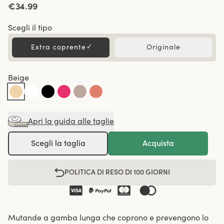
€34.99
Scegli il tipo
Extra coprente
✓
Originale
Beige
Apri la guida alle taglie
Scegli la taglia
Acquista
POLITICA DI RESO DI 100 GIORNI
Mutande a gamba lunga che coprono e prevengono lo