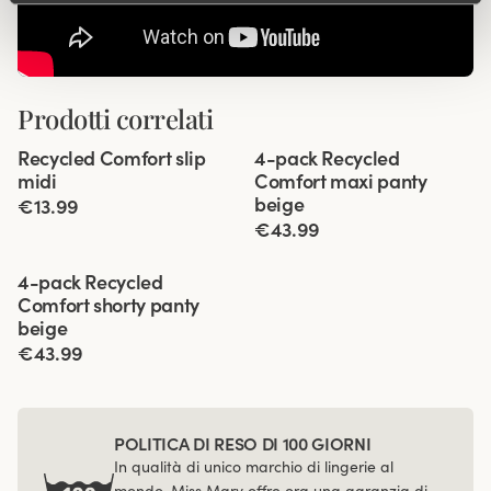
Prodotti correlati
Viewing image 1 of 2
Viewing image 1 of 3
Recycled Comfort slip
4-pack Recycled
4x3
midi
Comfort maxi panty
beige
€13.99
€43.99
Viewing image 1 of 3
4-pack Recycled
Comfort shorty panty
beige
€43.99
POLITICA DI RESO DI 100 GIORNI
In qualità di unico marchio di lingerie al
mondo, Miss Mary offre ora una garanzia di