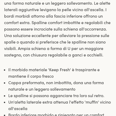
una forma naturale e un leggero sollevamento. Le alette
laterali aggiuntive levigano la pelle vicino all'ascella. I
bordi morbidi attorno alla fascia inferiore offrono un
comfort extra. Spalline comfort imbottite e regolabili che
possono essere incrociate sulla schiena all'occorrenza.
Una soluzione eccellente per alleviare la pressione sulle
spalle o quando si preferisce che le spalline non siano
visibili. Ampia schiena a forma di U per un maggiore
sostegno, con chiusura regolabile a ganci e occhielli.
Il morbido materiale 'Keep Fresh' è traspirante e
mantiene il corpo fresco
Coppa preformata, non imbottita, dona una forma
naturale e un leggero sollevamento
Le spalline si possono agganciare tra loro sul retro.
Un'aletta laterale extra attenua l'effetto 'muffin' vicino
all'ascella
Bordo inferiore morbido e ripiegato per un comfort