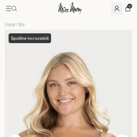
0
Home
/
Bra
Spalline incrociabili