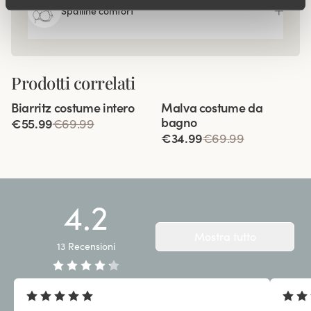
Spalline comfort
Prodotti correlati
Viewing image 1 of 3
Viewing image 1 of 2
Biarritz costume intero
Malva costume da
bagno
€55.99
€69.99
€34.99
€69.99
4.2
Mostra tutto
13
Recensioni