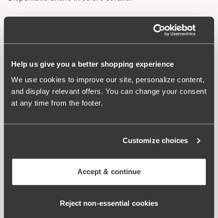
Fodera in maglia di rete su tutto il capo per un
sostegno extra.
Coppe in due parti per una vestibilità ottimale.
Scollo a V sia davanti che sul retro.
Help us give you a better shopping experience
Massimo comfort.
We use cookies to improve our site, personalize content,
and display relevant offers. You can change your consent
Materiali:
75% poliammide, 17% elastan, 8% poliestere
at any time from the footer.
Istruzioni di lavaggio:
Lavaggio delicato 40°
Numero articolo:
994825
Customize choices
Cosa lo rende così confortevole?
Accept & continue
Supporto laterale
Reject non‑essential cookies