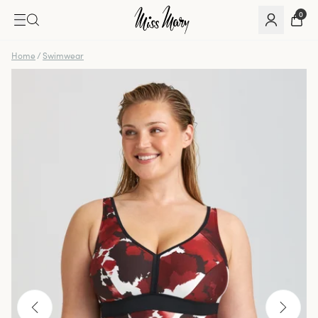
0
Home
/
Swimwear