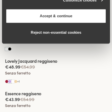
Customize choices
€39.99
€49.99
Senza ferretto
Accept & continue
Viewing image 1 of 2
Sparkle reggiseno
Reject non‑essential cookies
€43.99
€54.99
Senza ferretto
Viewing image 1 of 2
Lovely Jacquard reggiseno
€48.99
€54.99
Senza ferretto
+
1
Viewing image 1 of 2
Essence reggiseno
€43.99
€54.99
Senza ferretto