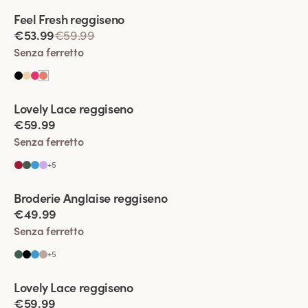
Viewing image 1 of 2
Feel Fresh reggiseno
Spalline imbottite
€53.99
€59.99
Senza ferretto
Viewing image 1 of 2
Lovely Lace reggiseno
Nuovo colore
€59.99
Senza ferretto
+
5
Viewing image 1 of 2
Broderie Anglaise reggiseno
€49.99
Senza ferretto
+
5
Viewing image 1 of 2
Lovely Lace reggiseno
€59.99