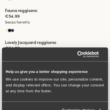
Viewing image 1 of 2
Fauna reggiseno
€54.99
Senza ferretto
Viewing image 1 of 2
Lovely Jacquard reggiseno
€54.99
Senza ferretto
+
1
Viewing image 1 of 2
Help us give you a better shopping experience
Cotton Now reggiseno minimizer
€54.99
We use cookies to improve our site, personalize content,
and display relevant offers. You can change your consent
Senza ferretto
at any time from the footer.
Viewing image 1 of 2
Smooth Lacy reggiseno T-shirt