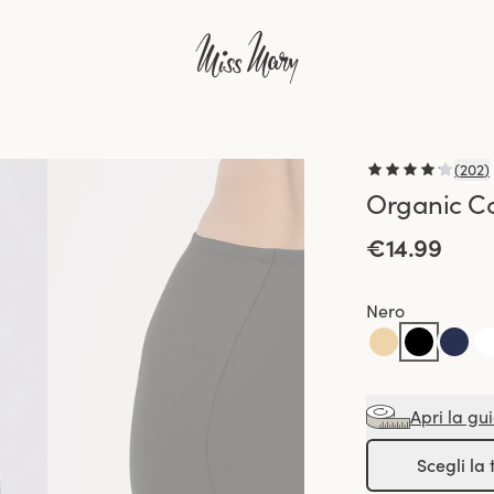
(
202
)
Organic C
€14.99
Nero
Apri la gui
Scegli la 