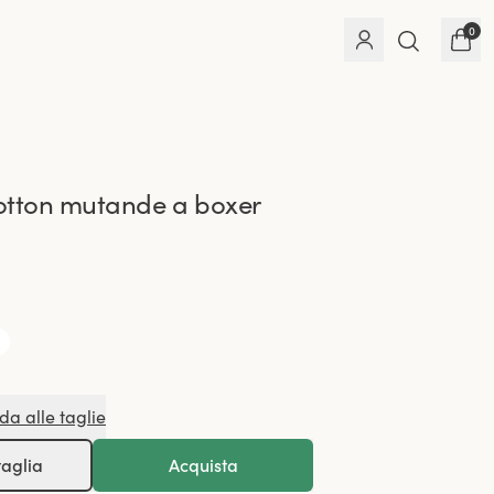
0
otton mutande a boxer
da alle taglie
taglia
Acquista