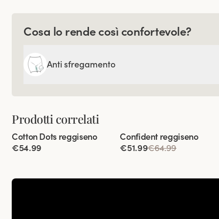
Cosa lo rende così confortevole?
Anti sfregamento
Prodotti correlati
Viewing image 1 of 4
Viewing image 1 of 4
Cotton Dots reggiseno
Confident reggiseno
€54.99
€51.99
€64.99