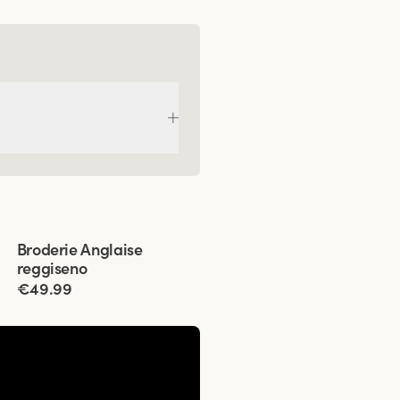
Viewing image 1 of 5
Broderie Anglaise
reggiseno
€49.99