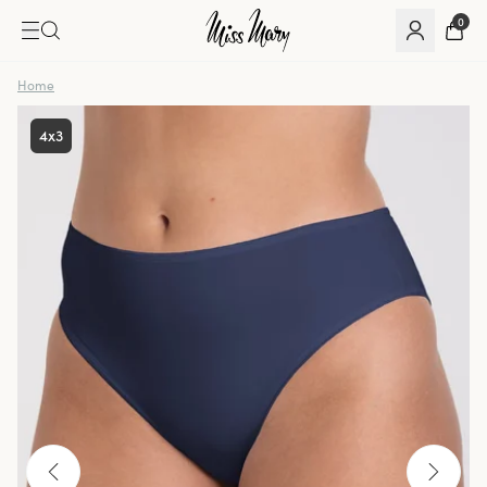
0
Home
4x3