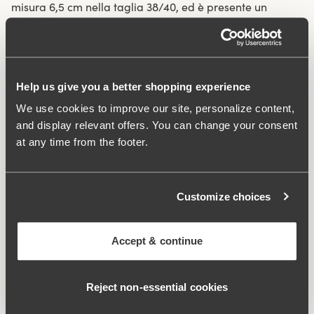
misura 6,5 cm nella taglia 38/40, ed è presente un
tassello foderato in cotone.
Materiale realizzato con fibre tessili riciclate.
Vita alta e orli molto sgambati.
Help us give you a better shopping experience
Morbido e confortevole al tatto.
We use cookies to improve our site, personalize content,
Rimane perfettamente in posizione.
and display relevant offers. You can change your consent
Cuciture piatte discrete in vita e sugli orli.
at any time from the footer.
Design minimalista.
Tassello foderato in cotone.
Customize choices
Materiali:
80 % poliammide, 20% elastan
Istruzioni di lavaggio:
Lavaggio delicato 40°
Numero articolo:
843048
Accept & continue
Prodotti correlati
Viewing image 1 of 4
Viewing image 1 of 5
Reject non‑essential cookies
Smoothly reggiseno
Keep Fresh reggiseno
Spalline incrociabili
€39.99
€49.99
€64.99