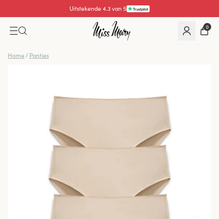
Uitstekende 4.3 van 5
0
Home
/
Panties