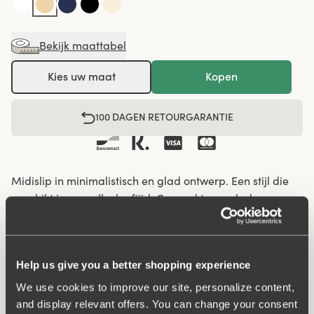
Bekijk maattabel
Kies uw maat
Kopen
100 DAGEN RETOURGARANTIE
Midislip in minimalistisch en glad ontwerp. Een stijl die
geschikt is voor elke leeftijd. Gemaakt van glad en
comfortabel materiaal van hergebruikte textielvezel. Het
model heeft een hoge taille en een normaal hoge
beenuitsnijding. De slip blijft op zijn plaats, verliest zijn
Help us give you a better shopping experience
vorm niet en zakt niet af. Geeft de hele dag lang een
stabiel en veilig gevoel. Door het volledig gladde
We use cookies to improve our site, personalize content,
materiaal glijden kleren gemakkelijk over elkaar en
and display relevant offers. You can change your consent