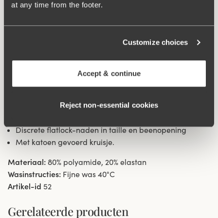
blijven niet ""haken"". Flatlock-naden in de taille en de
at any time from the footer.
beenopeningen voorkomen dat de slip insnijdt en maken
hem zeer discreet onder kleding. Zijnaad 11 cm in maat
38/40. Met katoen gevoerd kruisje.
Customize choices
Materiaal van hergebruikte textielvezel.
Accept & continue
Minimalistische gladde look
Hoge taille en normaal hoge beenuitsnijding
Zacht en stabiel materiaal dat op zijn plaats blijft
Reject non‑essential cookies
zitten.
Discrete flatlock-naden in taille en beenopening
Met katoen gevoerd kruisje.
Materiaal:
80% polyamide, 20% elastan
Wasinstructies:
Fijne was 40°C
Artikel-id
52
Gerelateerde producten