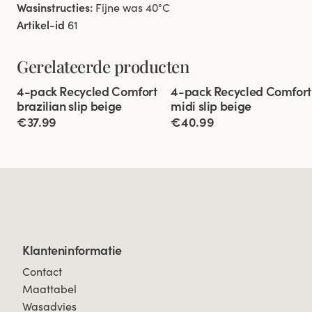
Wasinstructies:
Fijne was 40°C
Artikel-id
61
Gerelateerde producten
Viewing image 1 of 3
Viewing image 1 of 3
4-pack Recycled Comfort
4-pack Recycled Comfort
brazilian slip beige
midi slip beige
€37.99
€40.99
Klanteninformatie
Contact
Maattabel
Wasadvies