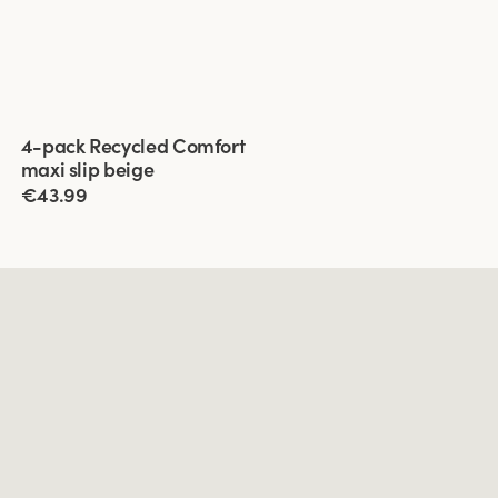
Viewing image 1 of 3
4-pack Recycled Comfort
maxi slip beige
€43.99