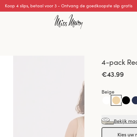
Koop 4 slips, betaal voor 3 - Ontvang de goedkoopste slip gratis
Uitstekende 0 van 5
4-pack Rec
€43.99
Beige
Bekijk ma
Kies uw