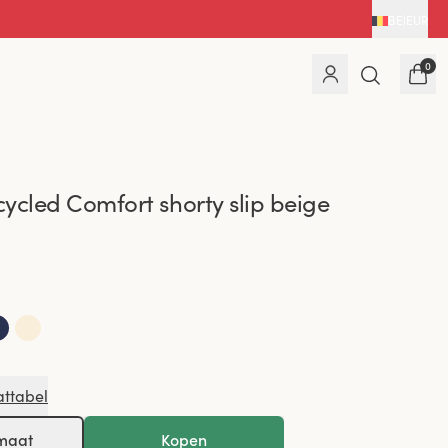
BE
|
EUR
0
ycled Comfort shorty slip beige
attabel
 maat
Kopen