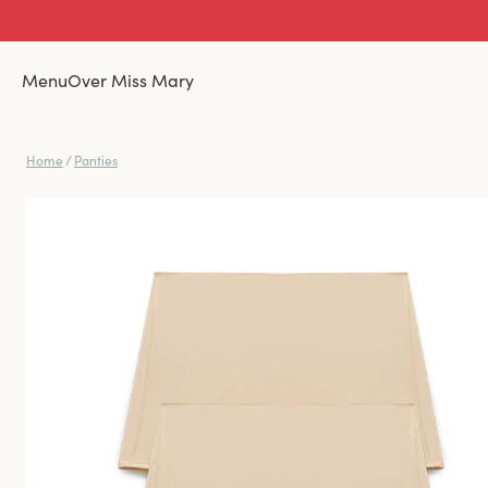
Menu
Over Miss Mary
Home
/
Panties