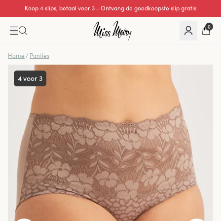
Koop 4 slips, betaal voor 3 - Ontvang de goedkoopste slip gratis
0
Home
/
Panties
4 voor 3