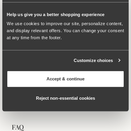
Gevoerd front met licht vormend effect.
Comfortabele elastische band in de taille.
Help us give you a better shopping experience
Zachte rand rond de beenopening.
We use cookies to improve our site, personalize content,
and display relevant offers. You can change your consent
Materiaal:
82% polyamide, 18% elastan
at any time from the footer.
Wasinstructies:
Fijne was 40°C
Artikel-id
416626
Gerelateerde producten
Customize choices
Viewing image 1 of 5
Viewing image 1 of 4
Jacquard & Lace bh
Confident bh
€59.99
€44.99
€64.99
Accept & continue
Viewing image 1 of 8
Smoothly bh
Reject non‑essential cookies
€39.99
€49.99
FAQ