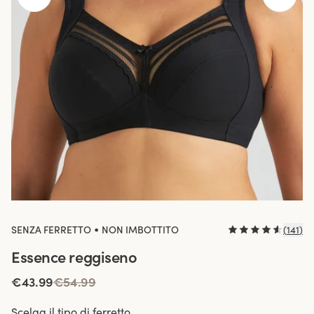
•
SENZA FERRETTO
NON IMBOTTITO
(
141
)
Essence reggiseno
€43.99
€54.99
Scelga il tipo di ferretto