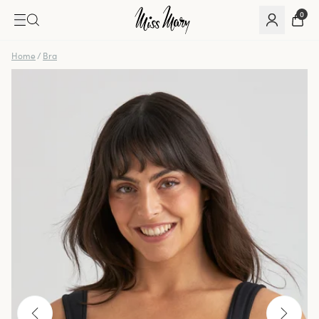
0
Home
/
Bra