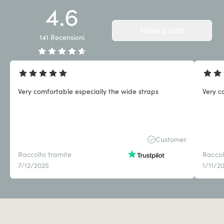
4.6
Mostra tutto
141
Recensioni
Very comfortable especially the wide straps
Very c
Customer
Raccolto tramite
Raccol
7/12/2025
1/11/2