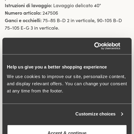
Istruzioni di lavaggio:
Lavaggio delicato 40°
Numero articolo:
247506
Ganci e occhielli:
75-85 B-D 2 in verticale, 90-105 B-D
75-105 E-G 3 in verticale.
Cosa lo rende così confortevole?
Help us give you a better shopping experience
Spalline comfort
We use cookies to improve our site, personalize content,
and display relevant offers. You can change your consent
at any time from the footer.
Prodotti correlati
Viewing image 1 of 3
Viewing image 1 of 3
Organic Cotton mutande
Organic Cotton slip midi
4x3
4x3
Customize choices
a boxer
€12.99
€14.99
Accept & continue