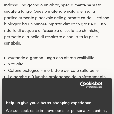
indossa una gonna o un abito, specialmente se si sta
sedute a lungo. Questo materiale naturale risulta
particolarmente piacevole nelle giornate calde. Il cotone
biologico ha un minore impatto climatico grazie all'uso
ridotto di acqua e all'assenza di sostanze chimiche,
permette alla pelle di respirare e non irrita la pelle
sensibile.
Mutande a gamba lunga con ottima vestibilità
Vita alta
Cotone biologico – morbido e delicato sulla pelle
Le gambe più lunghe proteggono dallo sfregamento
tra le cosce
Si adatta particolarmente bene sotto gonne e abiti
Cavallo foderato in cotone
Help us give you a better shopping experience
Materiali:
92% cotone, 8% elastan
We use cookies to improve our site, personalize content,
Istruzioni di lavaggio:
Lavaggio delicato 40°