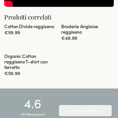
Prodotti correlati
Viewing image 1 of 5
Viewing image 1 of 5
Cotton Divide reggiseno
Broderie Anglaise
reggiseno
€59.99
€49.99
Viewing image 1 of 4
Organic Cotton
reggiseno T-shirt con
ferretto
€59.99
4.6
Mostra tutto
133
Recensioni