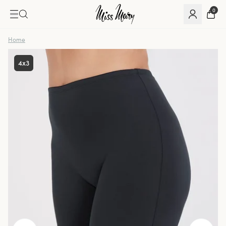
0
Home
4x3