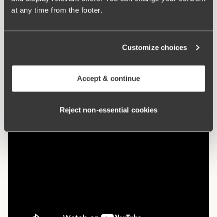
Istruzioni di lavaggio:
Lavaggio delicato 40°
at any time from the footer.
Numero articolo:
842594
Customize choices
Cosa lo rende così confortevole?
Accept & continue
Anti sfregamento
Reject non‑essential cookies