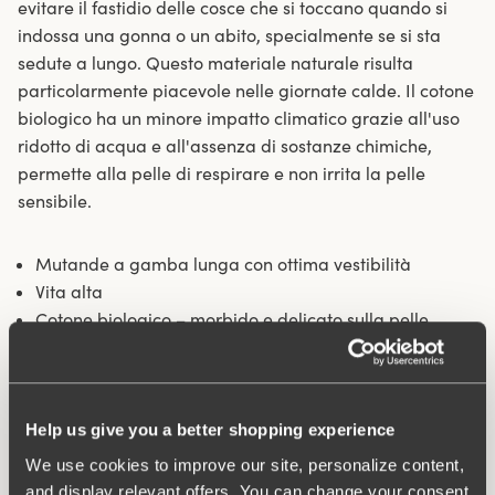
evitare il fastidio delle cosce che si toccano quando si
indossa una gonna o un abito, specialmente se si sta
sedute a lungo. Questo materiale naturale risulta
particolarmente piacevole nelle giornate calde. Il cotone
biologico ha un minore impatto climatico grazie all'uso
ridotto di acqua e all'assenza di sostanze chimiche,
permette alla pelle di respirare e non irrita la pelle
sensibile.
Mutande a gamba lunga con ottima vestibilità
Vita alta
Cotone biologico – morbido e delicato sulla pelle
Le gambe più lunghe proteggono dallo sfregamento
tra le cosce
Si adatta particolarmente bene sotto gonne e abiti
Cavallo foderato in cotone
Help us give you a better shopping experience
We use cookies to improve our site, personalize content,
Materiali:
92% cotone, 8% elastan
and display relevant offers. You can change your consent