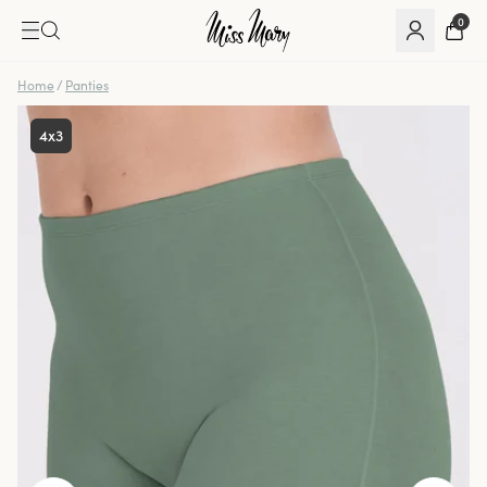
0
Home
/
Panties
4x3