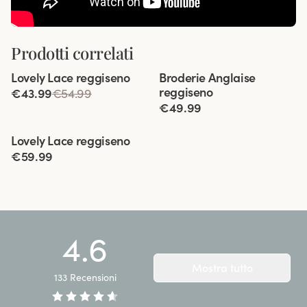
Prodotti correlati
Viewing image 1 of 5
Viewing image 1 of 5
Lovely Lace reggiseno
Broderie Anglaise
Spalline imbottite
reggiseno
€43.99
€54.99
€49.99
Viewing image 1 of 8
Lovely Lace reggiseno
€59.99
4.6
Mostra tutto
133
Recensioni